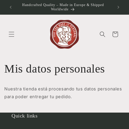
Ir
Handcrafted Quality – Made in Europe & Shipped
directamente
otos
Worldwide
al contenido
Carrito
Mis datos personales
Nuestra tienda está procesando tus datos personales
para poder entregar tu pedido.
Quick links